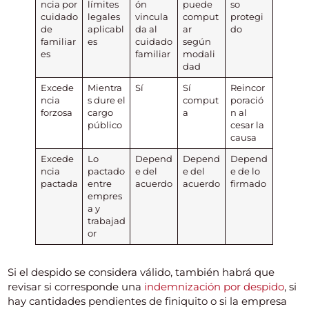
ncia por
límites
ón
puede
so
cuidado
legales
vincula
comput
protegi
de
aplicabl
da al
ar
do
familiar
es
cuidado
según
es
familiar
modali
dad
Excede
Mientra
Sí
Sí
Reincor
ncia
s dure el
comput
poració
forzosa
cargo
a
n al
público
cesar la
causa
Excede
Lo
Depend
Depend
Depend
ncia
pactado
e del
e del
e de lo
pactada
entre
acuerdo
acuerdo
firmado
empres
a y
trabajad
or
Si el despido se considera válido, también habrá que
revisar si corresponde una
indemnización por despido
, si
hay cantidades pendientes de finiquito o si la empresa