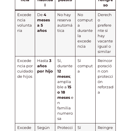
l
so
Excede
De
4
No hay
No
Derech
ncia
meses
reserva
comput
o
volunta
a 5
automá
a
prefere
ria
años
tica
durante
nte si
la
hay
excede
vacante
ncia
igual o
similar
Excede
Hasta
3
Sí,
Sí
Reincor
ncia por
años
durante
comput
poració
cuidado
por hijo
12
a
n con
de hijos
meses
;
protecci
amplia
ón
ble a
15
reforzad
o 18
a
meses
e
n
familia
numero
sa
Excede
Según
Protecci
Sí
Reingre